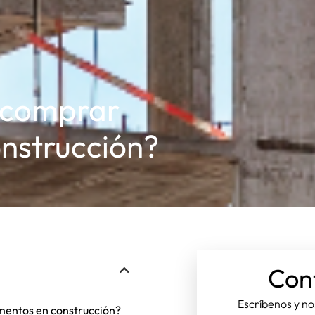
e comprar
nstrucción?
Con
Escríbenos y n
amentos en construcción?