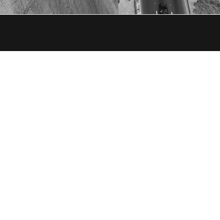
edores
Portal de Transparencia
ados
 social: Frontera Desarrolladora SAC