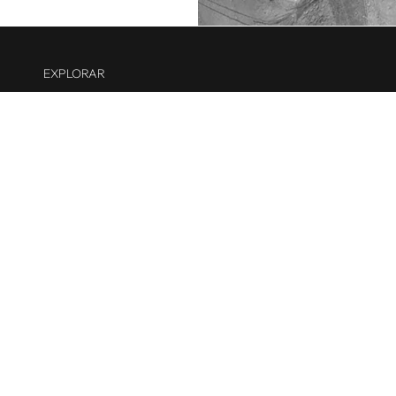
EXPLORAR
Contacto
Plan de Referidos
Blog
Canal de corr
os y condiciones
Políticas de Privacidad
Política de Emple
r
RUC: 20612956635
Razón