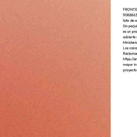
FRONTERA
90888631
lista de 
Sin perj
es un pr
advierte 
Ministeri
Los canal
Reclam
https://e
mayor in
proyecto