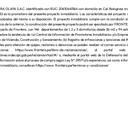
 OLAYA S.A.C. identificada con RUC: 20610641564 con domicilio en Cal. Bolognesi nro.180
2 es la promotora del presente proyecto inmobiliario. Las características del proyecto 
acabados del mismo a su disposición. El proyecto inmobiliario cumple con la condición s
uicio de lo anterior, la construcción del presente proyecto podrá ser ejecutado por FR
oyecto de Frontera, con 146 departamentos de 1, 2 y 3 dormitorios desde 36 m2 y 94 esta
sobre la existencia de: (a) Central de Información de Promotores Inmobiliarios y/o Empre
o de Vivienda, Construcción y Saneamiento; (b) Registro de infracciones y sanciones del
es para atención de quejas, reclamos o denuncias se pueden realizar al correo servicio al
aciones https://www.frontera.pe/libro-de-reclamaciones/, al porta
nlinea.indecopi.gob.pe/reclamavirtual/#/ o, mediante el portal web de la Defensoría del C
formación sobre el proceso de compra según Ley N° 29571 y/o experiencia, así como in
 inmobiliario, consulte en https://www. frontera.pe/terminos-y-condiciones/