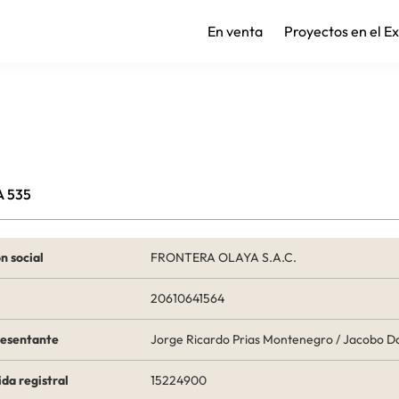
En venta
Proyectos en el E
 535
n social
FRONTERA OLAYA S.A.C.
20610641564
esentante
Jorge Ricardo Prias Montenegro / Jacobo Da
ida registral
15224900