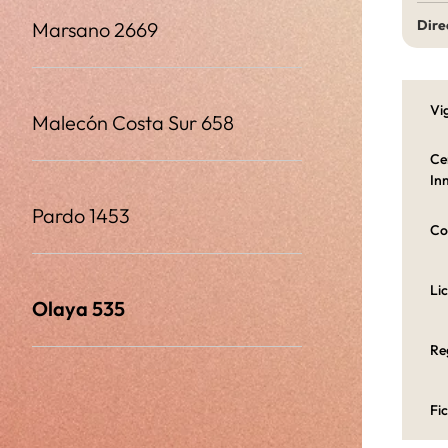
Dire
Marsano 2669
Vi
Malecón Costa Sur 658
Ce
Inm
Pardo 1453
Co
Li
Olaya 535
Re
Fi