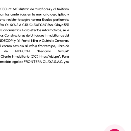
 int. 601 distrito de Miraflores y al teléfono
son las contenidas en la memoria descriptiva y
ismo resistente según norma técnica pertinente.
ONTERA OLAYA S.A.C RUC: 20610641564. Olaya 535
cionamientos. Para efectos informativos, se le
sas Constructoras de Unidades Inmobiliarias del
 INDECOPI y (c) Portal Mira A Quién le Compras.
 correo servicio al info@ frontera.pe, Libro de
l web de INDECOPI “Reclama Virtual”
liente Inmobiliario (DCI) https://dci.pe/. Para
formación legal de FRONTERA OLAYA S.A.C. y su