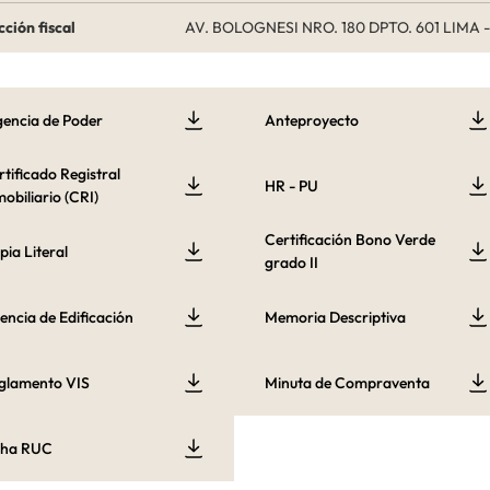
cción fiscal
AV. BOLOGNESI NRO. 180 DPTO. 601 LIMA 
gencia de Poder
Anteproyecto
rtificado Registral
HR - PU
obiliario (CRI)
Certificación Bono Verde
pia Literal
grado II
cencia de Edificación
Memoria Descriptiva
glamento VIS
Minuta de Compraventa
cha RUC